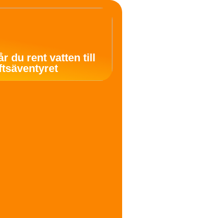
år du rent vatten till
uftsäventyret