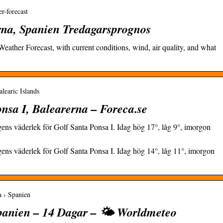
r-forecast
rna, Spanien Tredagarsprognos
eather Forecast, with current conditions, wind, air quality, and what
alearic Islands
onsa I, Balearerna – Foreca.se
ens väderlek för Golf Santa Ponsa I. Idag hög 17°, låg 9°, imorgon
ens väderlek för Golf Santa Ponsa I. Idag hög 14°, låg 11°, imorgon
a › Spanien
panien – 14 Dagar – 🌤️ Worldmeteo