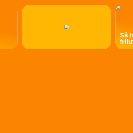
Så f
fril