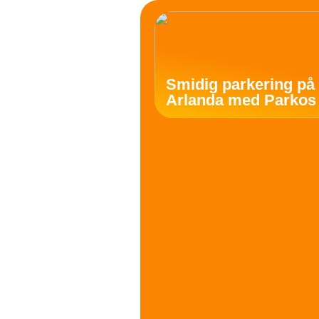
Smidig parkering på
Arlanda med Parkos