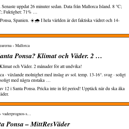
 Senaste uppdat 26 minuter sedan. Data från Mallorca Island. 8 °C;
C; Fuktighet: 71% …
onsa, Spanien. ☀️🌧️ I hela världen är det faktiska vädret och 14-
earerna › Mallorca
Santa Ponsa? Klimat och Väder. 2 …
Klimat och Väder. 2 månader för att undvika!
 · växlande molnighet med inslag av sol. temp. 13-16°. svag · soligt
· soligt med några enstaka …
 12 i Santa Ponsa. Pricka inte in fel period! Upptäck när du ska åka
väder.
n › vaderprognos-s…
ta Ponsa – MittResVäder