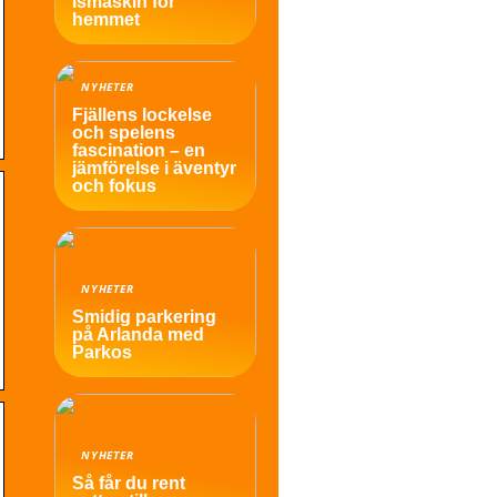
ismaskin för
hemmet
NYHETER
Fjällens lockelse
och spelens
fascination – en
jämförelse i äventyr
och fokus
NYHETER
Smidig parkering
på Arlanda med
Parkos
NYHETER
Så får du rent