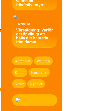
vatten till
friluftsäventyret
NYHETER
Vårstädning: Varför
det är viktigt att
hålla ditt hem fritt
från damm
Adrenalin
Wellness
Kultur
Kreativitet
Natur
Nyheter