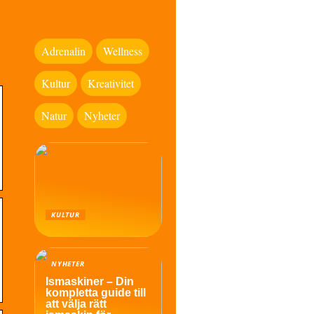
Adrenalin
Wellness
Kultur
Kreativitet
Natur
Nyheter
KULTUR
NYHETER
Ismaskiner – Din
kompletta guide till
att välja rätt