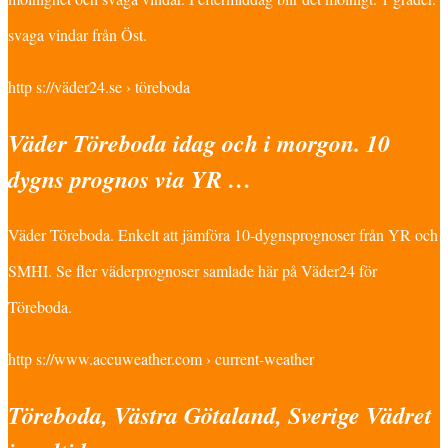
svaga vindar från Öst.
http s://väder24.se › töreboda
Väder Töreboda idag och i morgon. 10
dygns prognos via YR …
Väder Töreboda. Enkelt att jämföra 10-dygnsprognoser från YR och
SMHI. Se fler väderprognoser samlade här på Väder24 för
Töreboda.
http s://www.accuweather.com › current-weather
Töreboda, Västra Götaland, Sverige Vädret