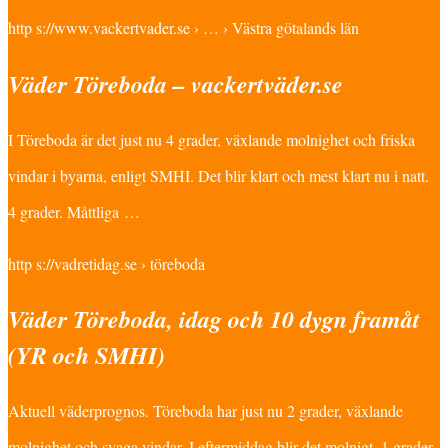
http s://www.vackertvader.se › … › Västra götalands län
Väder Töreboda – vackertväder.se
I Töreboda är det just nu 4 grader, växlande molnighet och friska
vindar i byarna, enligt SMHI. Det blir klart och mest klart nu i natt.
4 grader. Måttliga …
http s://vadretidag.se › töreboda
Väder Töreboda, idag och 10 dygn framåt
(YR och SMHI)
Aktuell väderprognos. Töreboda har just nu 2 grader, växlande
molnighet och svaga vindar. I eftermiddag blir det molnigt. 1 grader.