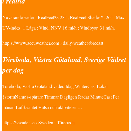
i realtid
Nuvarande väder ; RealFeel®. 28° ; RealFeel Shade™. 26° ; Max
UV-index. 1 Låga ; Vind. NNV 16 mi/h ; Vindbyar. 31 mi/h.
http s://www.accuweather.com › daily-weather-forecast
Töreboda, Västra Götaland, Sverige Vädret
per dag
Töreboda, Västra Götaland väder. Idag WinterCast Lokal
{stormName}-spårare Timmar Dagligen Radar MinuteCast Per
månad Luftkvalitet Hälsa och aktiviteter …
http s://sevader.se › Sweden › Töreboda