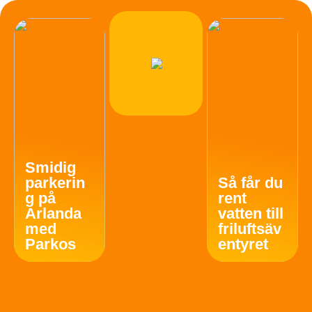
Smidig
parkerin
Så får du
g på
rent
Arlanda
vatten till
med
friluftsäv
Parkos
entyret