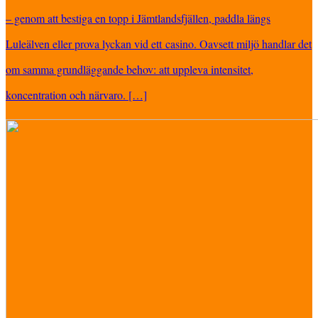
– genom att bestiga en topp i Jämtlandsfjällen, paddla längs
Luleälven eller prova lyckan vid ett casino. Oavsett miljö handlar det
om samma grundläggande behov: att uppleva intensitet,
koncentration och närvaro. […]