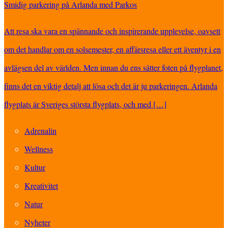
Smidig parkering på Arlanda med Parkos
Att resa ska vara en spännande och inspirerande upplevelse, oavsett
om det handlar om en solsemester, en affärsresa eller ett äventyr i en
avlägsen del av världen. Men innan du ens sätter foten på flygplanet,
finns det en viktig detalj att lösa och det är ju parkeringen. Arlanda
flygplats är Sveriges största flygplats, och med […]
Adrenalin
Wellness
Kultur
Kreativitet
Natur
Nyheter