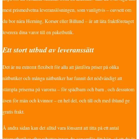
mest prismedvetna leveranslösningen, som vanligtvis – oavsett om
du bor nära Herning, Korsør eller Billund – är att låta fraktföretaget
leverera dina varor till en paketbutik.
Ett stort utbud av leveranssätt
Det är nu extremt flexibelt för alla att jämföra priser på olika
nätbutiker och många nätbutiker har funnit det nödvändigt att
stämpla priserna på varorna – för spädbarn och barn , och dessutom
även för män och kvinnor – en hel del, och till och med ibland ge
gratis frakt.
Å andra sidan kan det alltid vara lönsamt att titta på ett antal
internetbutiker efter rabatter innan du genomför ditt köp, så att du är