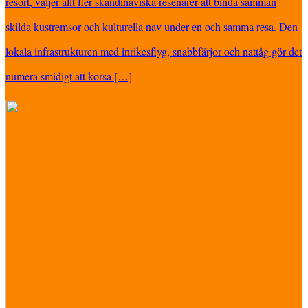
resort, väljer allt fler skandinaviska resenärer att binda samman
skilda kustremsor och kulturella nav under en och samma resa. Den
lokala infrastrukturen med inrikesflyg, snabbfärjor och nattåg gör det
numera smidigt att korsa […]