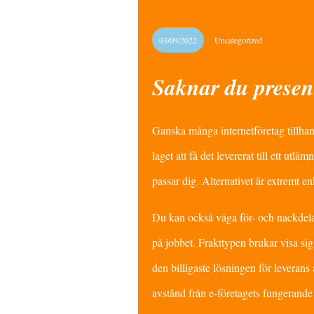
03/09/2022
Uncategorized
Saknar du present
Ganska många internetföretag tillhand
laget att få det levererat till ett utlä
passar dig. Alternativet är extremt 
Du kan också väga för- och nackdelar m
på jobbet. Frakttypen brukar visa sig 
den billigaste lösningen för leverans 
avstånd från e-företagets fungerande 