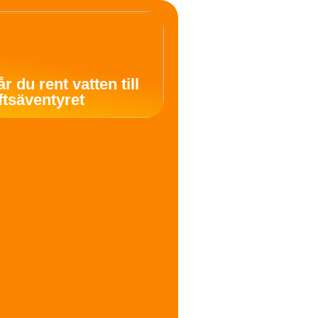
år du rent vatten till
uftsäventyret