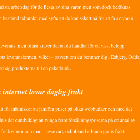
nästa arbetsdag för de flesta av sina varor, men som dock beräknas
en bestämd tidpunkt, med syfte att de kan säkert nå för att få av varan
everans, men oftast kräver det att du handlar för ett visst belopp.
pta leveransformen, vilket – oavsett om du befinner dig i Esbjerg, Odde
med sig produkterna till en paketbutik.
nternet lovar daglig frakt
itt för människor att jämföra priser på olika webbutiker och med det
us det oundvikligt att tvinga fram försäljningspriserna på ett antal av
n för kvinnor och män – avsevärt, och ibland erbjuda gratis frakt.