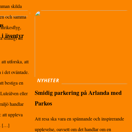
amman skilda
r en och samma
ns
inrikesflyg,
 i äventyr
a smidigt att
att utforska, att
 i det oväntade.
NYHETER
tt bestiga en
Smidig parkering på Arlanda med
 Luleälven eller
Parkos
miljö handlar
 att uppleva
Att resa ska vara en spännande och inspirerande
o. […]
upplevelse, oavsett om det handlar om en