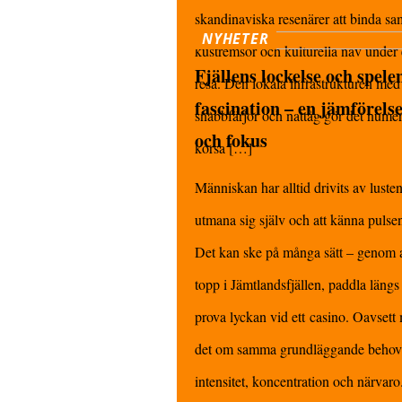
skandinaviska resenärer att binda s
NYHETER
kustremsor och kulturella nav unde
Fjällens lockelse och spele
resa. Den lokala infrastrukturen med 
fascination – en jämförelse
snabbfärjor och nattåg gör det numer
och fokus
korsa […]
Människan har alltid drivits av lusten 
utmana sig själv och att känna pulsen
Det kan ske på många sätt – genom a
topp i Jämtlandsfjällen, paddla längs
prova lyckan vid ett casino. Oavsett 
det om samma grundläggande behov:
intensitet, koncentration och närvar