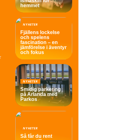
ismaskin för
hemmet
NYHETER
Fjällens lockelse
och spelens
fascination – en
jämförelse i äventyr
och fokus
r
NYHETER
Smidig parkering
på Arlanda med
Parkos
NYHETER
Så får du rent