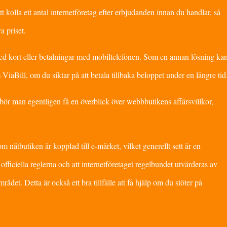
t kolla ett antal internetföretag efter erbjudanden innan du handlar, så
a priset.
 med kort eller betalningar med mobiltelefonen. Som en annan lösning ka
iaBill, om du siktar på att betala tillbaka beloppet under en längre tid
bör man egentligen få en överblick över webbbutikens affärsvillkor,
om nätbutiken är kopplad till e-märket, vilket generellt sett är en
 officiella reglerna och att internetföretaget regelbundet utvärderas av
rådet. Detta är också ett bra tillfälle att få hjälp om du stöter på