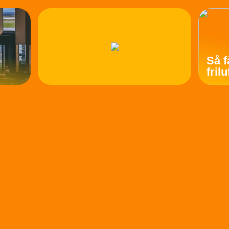
Så f
fril