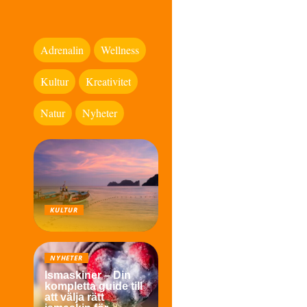
Adrenalin
Wellness
Kultur
Kreativitet
Natur
Nyheter
KULTUR
NYHETER
Ismaskiner – Din
kompletta guide till
att välja rätt