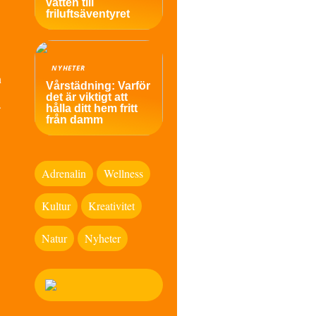
vatten till
friluftsäventyret
NYHETER
n
Vårstädning: Varför
det är viktigt att
.
hålla ditt hem fritt
från damm
Adrenalin
Wellness
Kultur
Kreativitet
Natur
Nyheter