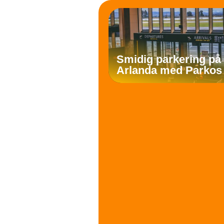
Smidig parkering på
Arlanda med Parkos