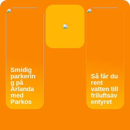
Smidig
parkerin
Så får du
g på
rent
Arlanda
vatten till
med
friluftsäv
Parkos
entyret